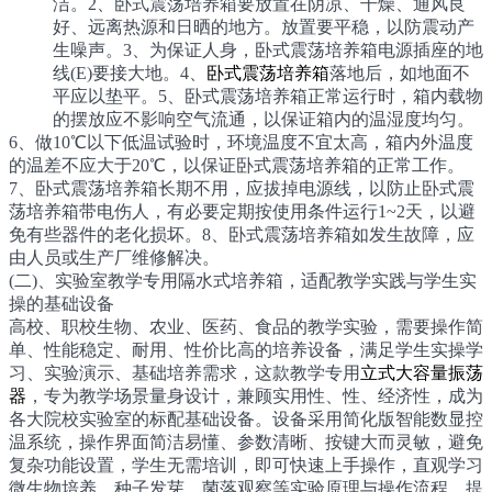
洁。2、卧式震荡培养箱要放置在阴凉、干燥、通风良
好、远离热源和日晒的地方。放置要平稳，以防震动产
生噪声。3、为保证人身，卧式震荡培养箱电源插座的地
线(E)要接大地。4、
卧式震荡培养箱
落地后，如地面不
平应以垫平。5、卧式震荡培养箱正常运行时，箱内载物
的摆放应不影响空气流通，以保证箱内的温湿度均匀。
6、做10℃以下低温试验时，环境温度不宜太高，箱内外温度
的温差不应大于20℃，以保证卧式震荡培养箱的正常工作。
7、卧式震荡培养箱长期不用，应拔掉电源线，以防止卧式震
荡培养箱带电伤人，有必要定期按使用条件运行1~2天，以避
免有些器件的老化损坏。8、卧式震荡培养箱如发生故障，应
由人员或生产厂维修解决。
(二)、实验室教学专用隔水式培养箱，适配教学实践与学生实
操的基础设备
高校、职校生物、农业、医药、食品的教学实验，需要操作简
单、性能稳定、耐用、性价比高的培养设备，满足学生实操学
习、实验演示、基础培养需求，这款教学专用
立式大容量振荡
器
，专为教学场景量身设计，兼顾实用性、性、经济性，成为
各大院校实验室的标配基础设备。设备采用简化版智能数显控
温系统，操作界面简洁易懂、参数清晰、按键大而灵敏，避免
复杂功能设置，学生无需培训，即可快速上手操作，直观学习
微生物培养、种子发芽、菌落观察等实验原理与操作流程，提