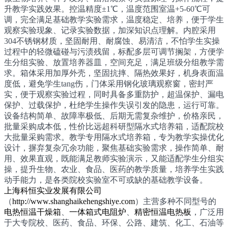
升教学实践效果。控温精度±1℃，温度范围室温+5-60℃可
调，完全满足基础教学实验需求，温度稳定、培养，便于学生
观察实验现象、记录实验数据，加深知识点理解。内腔采用
304不锈钢材质，坚固耐用、耐腐蚀、易清洁，不怕学生实操
过程中的轻微磕碰与污渍残留，标配多层可调节搁架，方便学
生分组实验、放置培养器皿，空间充足，满足班级分组教学需
求。箱体采用加厚外壳，坚固抗摔、隔热效果好，机身表面温
度低，避免学生tang伤，门体采用钢化玻璃观察窗，密封严
实，便于观察实验过程，同时具备多重防护，超温保护、漏电
保护、过载保护，杜绝学生操作失误引发的隐患，运行可靠。
设备结构简单、故障率极低、后期无需复杂维护，价格亲民，
批量采购成本低，性价比远超科研型隔水式培养箱，适配院校
大批量采购需求。教学专用隔水式培养箱，专为教学实操优化
设计，摒弃复杂冗余功能，聚焦基础实验需求，操作简单、耐
用、效果直观，既能满足教师实验演示，又能适配学生分组实
操，提升生物、农业、食品、医药的教学质量，培养学生实践
动手能力，是各类院校实验室不可或缺的基础教学设备。
上海科恒实业发展有限公司
（
http://www.shanghaikehengshiye.com
）主营多种不同型号的
电热恒温干燥箱
、
一体箱式电阻炉
、
精密恒温电热板
，广泛用
于大专院校、医药、食品、环保、公路、建筑、化工、石油等